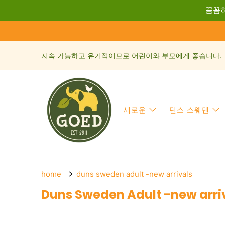
꼼꼼히
지속 가능하고 유기적이므로 어린이와 부모에게 좋습니다.
새로운
던스 스웨덴
home
duns sweden adult -new arrivals
Duns Sweden Adult -new arri