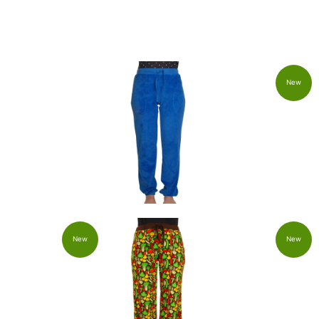
Zoek op Soort
New
New
New