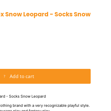
x Snow Leopard - Socks Snow
Add to cart
?
ard - Socks Snow Leopard
lothing brand with a very recognizable playful style.
courage play and fantasy play.