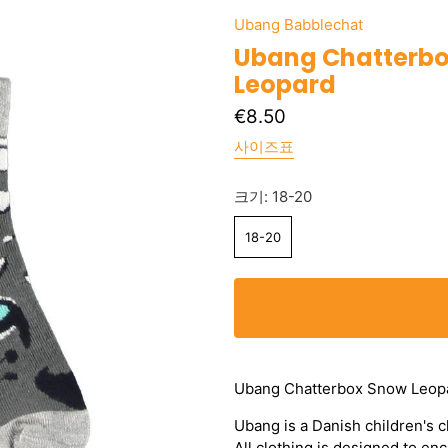
Ubang Babblechat
Ubang Chatterbo
Leopard
€8.50
사이즈표
크기:
18-20
18-20
Ubang Chatterbox Snow Leop
Ubang is a Danish children's c
All clothing is designed to en