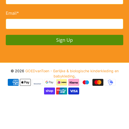
Email
*
Sign Up
© 2026
GOEDvanToen - Eerlijke & biologische kinderkleding en
babykleding
.