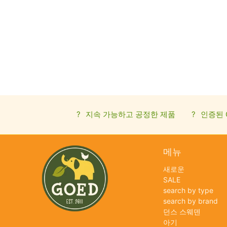
?
지속 가능하고 공정한 제품
?
인증된 
메뉴
새로운
SALE
search by type
search by brand
던스 스웨덴
아기