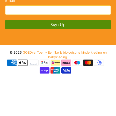
Email
*
Sign Up
© 2026
GOEDvanToen - Eerlijke & biologische kinderkleding en
babykleding
.